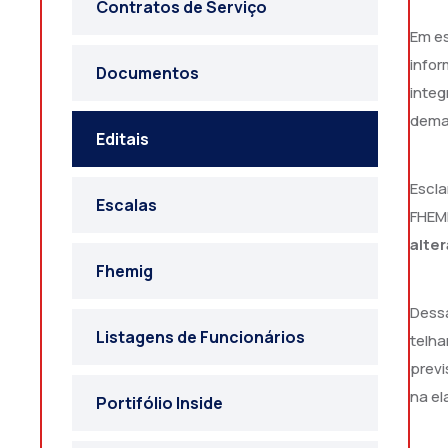
Contratos de Serviço
Em es
infor
Documentos
integ
dema
Editais
Escla
Escalas
FHEMI
alte
Fhemig
Dessa
Listagens de Funcionários
telh
previ
na el
Portifólio Inside