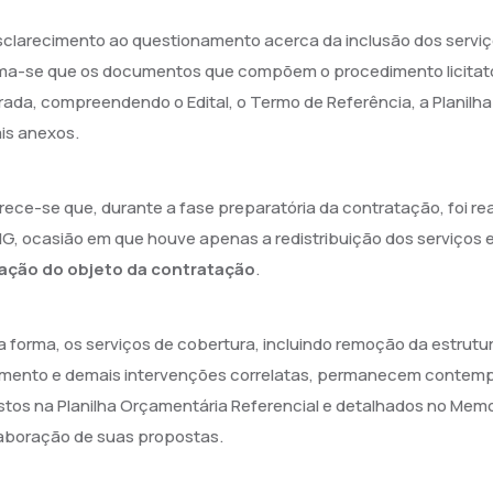
clarecimento ao questionamento acerca da inclusão dos servi
ma-se que os documentos que compõem o procedimento licitató
rada, compreendendo o Edital, o Termo de Referência, a Planilha
is anexos.
rece-se que, durante a fase preparatória da contratação, foi r
G, ocasião em que houve apenas a redistribuição dos serviços e
ração do objeto da contratação
.
 forma, os serviços de cobertura, incluindo remoção da estrutu
amento e demais intervenções correlatas, permanecem contem
stos na Planilha Orçamentária Referencial e detalhados no Memor
aboração de suas propostas.