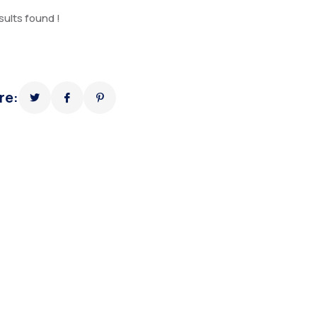
sults found !
re: