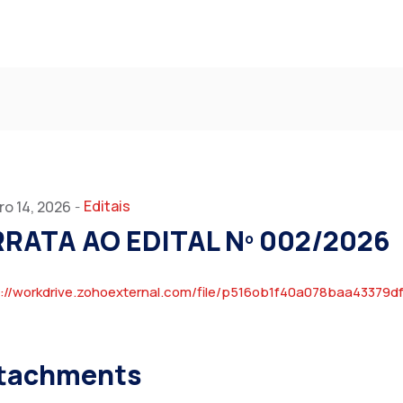
Editais
ro 14, 2026
-
RATA AO EDITAL Nº 002/2026
s://workdrive.zohoexternal.com/file/p516ob1f40a078baa43379
tachments