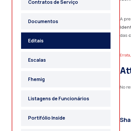
Contratos de Serviço
A pre
Documentos
iden
das
c
Editais
Errata
Escalas
At
Fhemig
No re
Listagens de Funcionários
Portifólio Inside
Sha