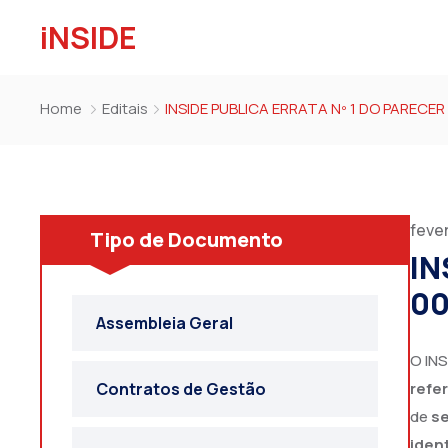
iNSIDE
Home
Editais
INSIDE PUBLICA ERRATA Nº 1 DO PARECER
fever
Tipo de Documento
IN
00
Assembleia Geral
O INS
refe
Contratos de Gestão
de
se
iden